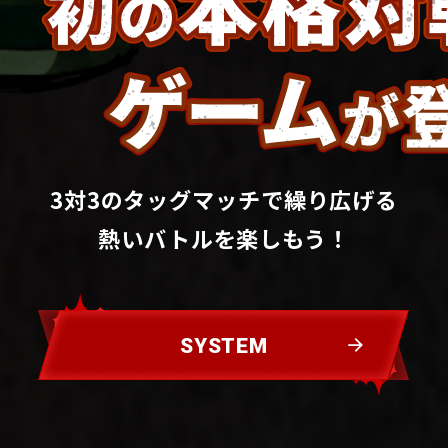
3対3のタッグマッチで繰り広げる
熱いバトルを楽しもう！
SYSTEM