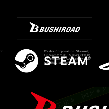
do
©Valve Corporation. Steam及
びSteamロゴは、米国及びまたは
その他の国のValve Corporation
の商標及びまたは登録商標です。