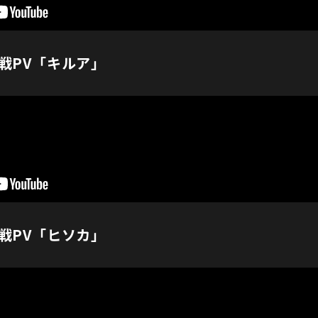
戦PV「キルア」
戦PV「ヒソカ」