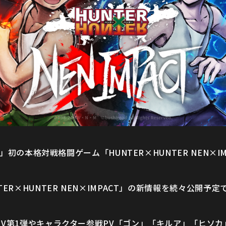
ER」初の本格対戦格闘ゲーム「HUNTER×HUNTER NEN×
ER×HUNTER NEN×IMPACT」の新情報を続々公開予
V第1弾やキャラクター参戦PV「ゴン」「キルア」「ヒソカ