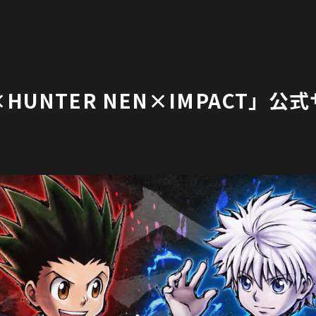
×HUNTER NEN×IMPACT」