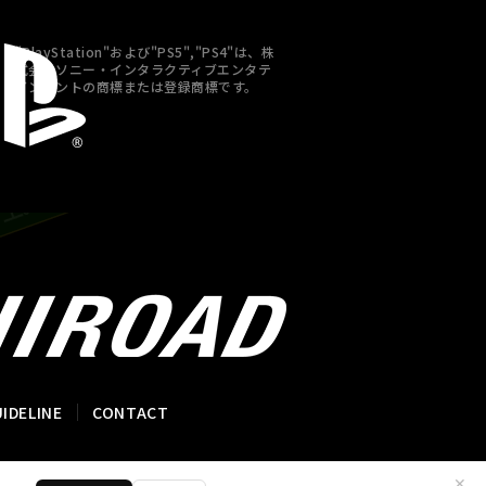
"PlayStation"および"PS5","PS4"は、株
式会社ソニー・インタラクティブエンタテ
インメントの商標または登録商標です。
IDELINE
CONTACT
✕