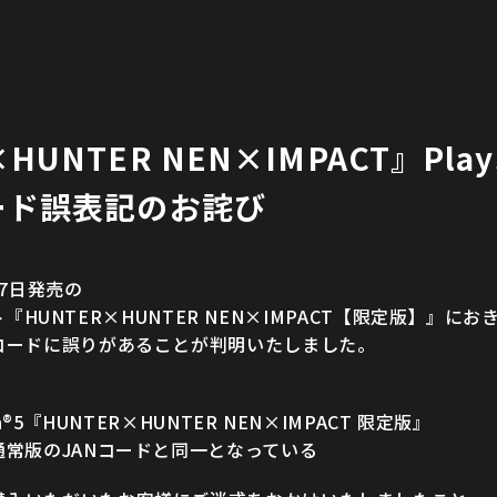
UNTER NEN×IMPACT』PlaySt
コード誤表記のお詫び
17日発売の
用ソフト『HUNTER×HUNTER NEN×IMPACT【限定版】』に
Nコードに誤りがあることが判明いたしました。
on®5『HUNTER×HUNTER NEN×IMPACT 限定版』
通常版のJANコードと同一となっている