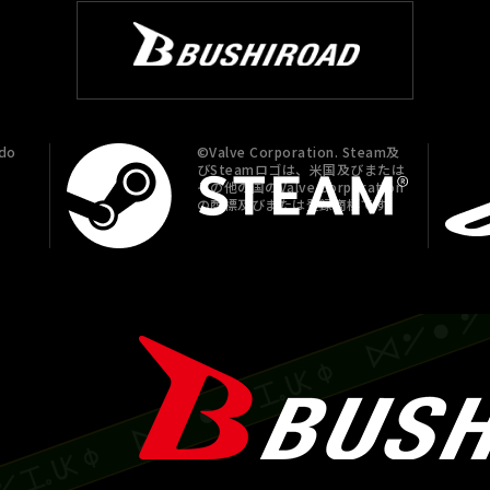
do
©Valve Corporation. Steam及
びSteamロゴは、米国及びまたは
その他の国のValve Corporation
の商標及びまたは登録商標です。