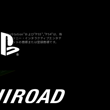
"PlayStation"および"PS5","PS4"は、株
式会社ソニー・インタラクティブエンタテ
インメントの商標または登録商標です。