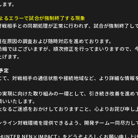
します。
によるエラーで試合が強制終了する現象
対戦相手との同期処理が正常に行われず、試合が強制終了し
現在原因の調査および随時対応を進めております。
恐縮ではございますが、順次修正を行ってまいりますので、
上げます。
予定
にて、対戦相手の通信状態や接続地域など、より詳細な情報
の実現に向けた取り組みの一環として、引き続き改善を進め
願いいたします。
大なるご迷惑をおかけしておりますこと、心よりお詫び申し
ンライン対戦環境を提供できるよう、開発チーム一同尽力し
HUNTER NEN×IMPACT』をどうぞよろしくお願い申し上